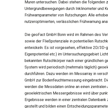
Muren untersuchen. Dabei stehen die folgenden z
Untergrundbewegungen durch Inklinometer und K
Frühwarnparameter von Rutschungen. Alle erhobene
nutzeroptimierten, verlässlichen Frühwarnung analy
Die geoFact GmbH Bonn wird im Rahmen des Ver
sowie der Fließpotenziale in potentiellen Rutsc
entwickeln. Es ist vorgesehen, effektive 2D/3D
Eigenpotential etc.) im Untersuchungsgebiet Lic
bekannten Rutschkörper nach einer gründlichen ge
System wird periodisch (mehrmals täglich) geoe
durchführen. Dazu werden im Messarray in vers
GmbH zur Bodenfeuchtemessung eingebracht. Die 
werden die Messdaten online an einen zentralen 
geoelektrischen Messergebnisse wird über pun
Ergebnisse werden in einer zentralen Datenbank
gestellt und bilden einen Entscheidungsparamete