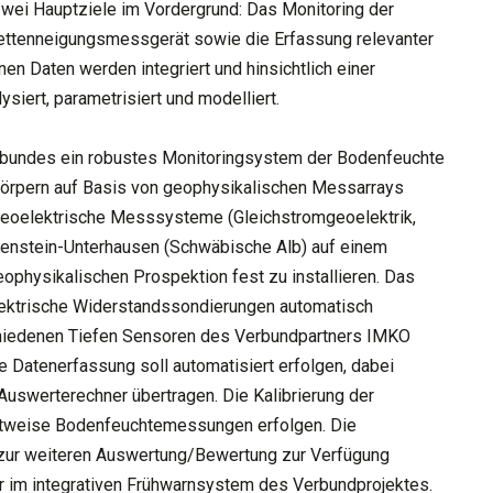
wei Hauptziele im Vordergrund: Das Monitoring der
ettenneigungsmessgerät sowie die Erfassung relevanter
n Daten werden integriert und hinsichtlich einer
siert, parametrisiert und modelliert.
bundes ein robustes Monitoringsystem der Bodenfeuchte
hkörpern auf Basis von geophysikalischen Messarrays
-geoelektrische Messsysteme (Gleichstromgeoelektrik,
htenstein-Unterhausen (Schwäbische Alb) auf einem
ophysikalischen Prospektion fest zu installieren. Das
lektrische Widerstandssondierungen automatisch
chiedenen Tiefen Sensoren des Verbundpartners IMKO
Datenerfassung soll automatisiert erfolgen, dabei
Auswerterechner übertragen. Die Kalibrierung der
ktweise Bodenfeuchtemessungen erfolgen. Die
 zur weiteren Auswertung/Bewertung zur Verfügung
r im integrativen Frühwarnsystem des Verbundprojektes.