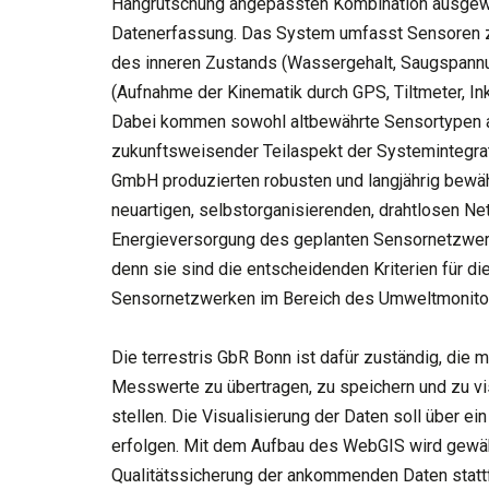
Hangrutschung angepassten Kombination ausgewäh
Datenerfassung. Das System umfasst Sensoren z
des inneren Zustands (Wassergehalt, Saugspann
(Aufnahme der Kinematik durch GPS, Tiltmeter, I
Dabei kommen sowohl altbewährte Sensortypen al
zukunftsweisender Teilaspekt der Systemintegrat
GmbH produzierten robusten und langjährig bewä
neuartigen, selbstorganisierenden, drahtlosen Ne
Energieversorgung des geplanten Sensornetzwer
denn sie sind die entscheidenden Kriterien für d
Sensornetzwerken im Bereich des Umweltmonitor
Die terrestris GbR Bonn ist dafür zuständig, die
Messwerte zu übertragen, zu speichern und zu vis
stellen. Die Visualisierung der Daten soll über
erfolgen. Mit dem Aufbau des WebGIS wird gewähr
Qualitätssicherung der ankommenden Daten stattf