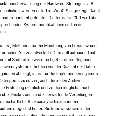
Funktionsüberwachung der Hardware. Störungen, z. B.
r ähnliches, werden sofort im WebGIS angezeigt. Damit
 und -robustheit geleistet. Die terrestris GbR wird über
tsprechenden Systemmodifikationen und an der
ein.
ist es, Methoden für ein Monitoring von Frequenz und
orischer Zeit zu entwickeln. Dies soll aufbauend auf
d mit Südtirol in zwei rutschgefährdeten Regionen
rühwarnsystems erheblich von der Qualität der Daten
nissen abhängt, ist es für die Implementierung eines
Datenpools zu nutzen, auch die in den Archiven
ie Erstellung räumlich und zeitlich möglichst hoch
n über Risikozonen und zu erwartende Verteilungen
senschaftliche Risikoanalyse hinaus ist ein
auf ein möglichst hohes Risikobewusstsein in der
erum kann sich notwendigerweise nur auf vergangene