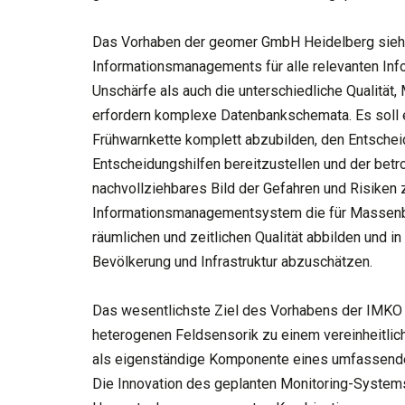
Das Vorhaben der geomer GmbH Heidelberg sieht d
Informationsmanagements für alle relevanten Info
Unschärfe als auch die unterschiedliche Qualität
erfordern komplexe Datenbankschemata. Es soll ei
Frühwarnkette komplett abzubilden, den Entscheid
Entscheidungshilfen bereitzustellen und der betr
nachvollziehbares Bild der Gefahren und Risiken z
Informationsmanagementsystem die für Massenb
räumlichen und zeitlichen Qualität abbilden und i
Bevölkerung und Infrastruktur abzuschätzen.
Das wesentlichste Ziel des Vorhabens der IMKO G
heterogenen Feldsensorik zu einem vereinheitli
als eigenständige Komponente eines umfassend
Die Innovation des geplanten Monitoring-Systems l