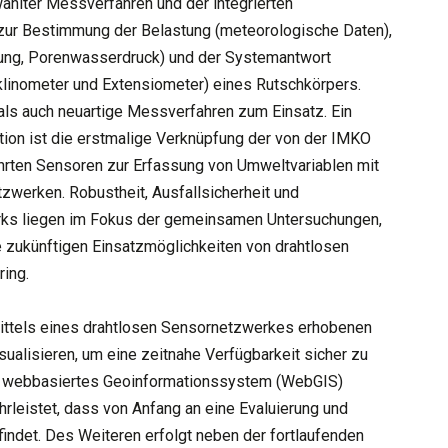
lter Messverfahren und der integrierten
ur Bestimmung der Belastung (meteorologische Daten),
ung, Porenwasserdruck) und der Systemantwort
nklinometer und Extensiometer) eines Rutschkörpers.
s auch neuartige Messverfahren zum Einsatz. Ein
ion ist die erstmalige Verknüpfung der von der IMKO
hrten Sensoren zur Erfassung von Umweltvariablen mit
tzwerken. Robustheit, Ausfallsicherheit und
ks liegen im Fokus der gemeinsamen Untersuchungen,
ie zukünftigen Einsatzmöglichkeiten von drahtlosen
ing.
 mittels eines drahtlosen Sensornetzwerkes erhobenen
ualisieren, um eine zeitnahe Verfügbarkeit sicher zu
 ein webbasiertes Geoinformationssystem (WebGIS)
leistet, dass von Anfang an eine Evaluierung und
indet. Des Weiteren erfolgt neben der fortlaufenden