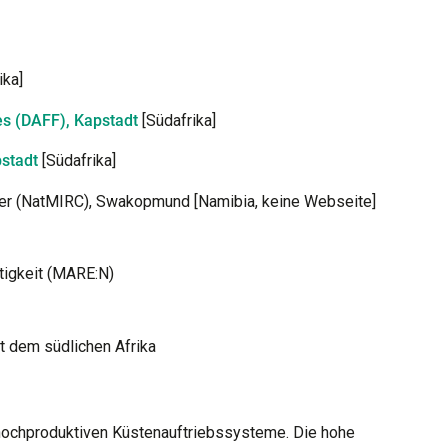
ika]
es (DAFF), Kapstadt
[Südafrika]
pstadt
[Südafrika]
er (NatMIRC), Swakopmund [Namibia, keine Webseite]
tigkeit (MARE:N)
 dem südlichen Afrika
 hochproduktiven Küstenauftriebssysteme. Die hohe