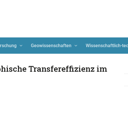
orschung
Geowissenschaften
Wissenschaftlich-t
phische Transfereffizienz im